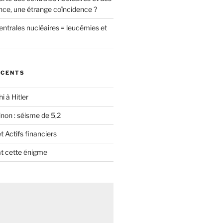
nce, une étrange coïncidence ?
entrales nucléaires = leucémies et
ÉCENTS
i à Hitler
non : séisme de 5,2
 Actifs financiers
t cette énigme