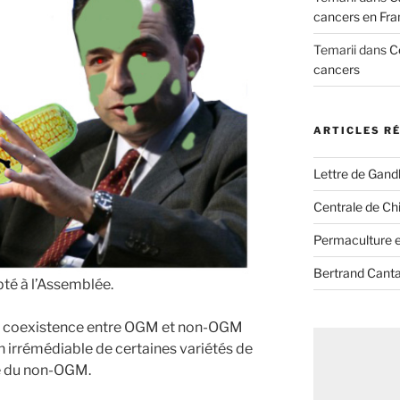
cancers en Fra
Temarii
dans
C
cancers
ARTICLES R
Lettre de Gandh
Centrale de Chi
Permaculture et
Bertrand Canta
té à l’Assemblée.
la coexistence entre OGM et non-OGM
n irrémédiable de certaines variétés de
ive du non-OGM.