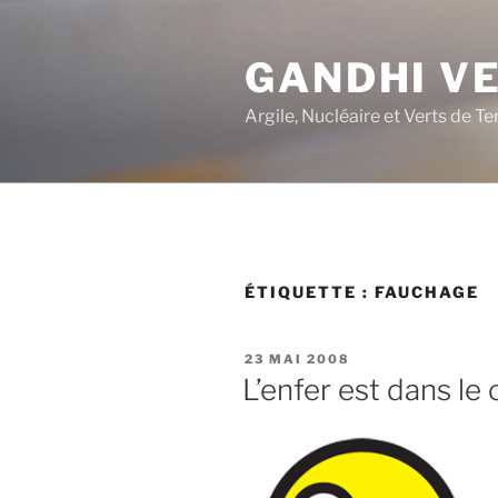
Aller
au
GANDHI V
contenu
principal
Argile, Nucléaire et Verts de Te
ÉTIQUETTE :
FAUCHAGE
PUBLIÉ
23 MAI 2008
LE
L’enfer est dans l