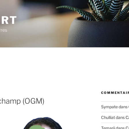
ERT
rres
COMMENTAIR
e champ (OGM)
Sympate
dans
Chulliat
dans
C
Temarii
dans
C