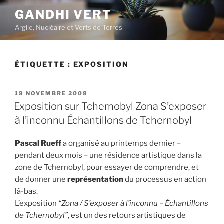
Aller
GANDHI VERT
au
Argile, Nucléaire et Verts de Terres
contenu
principal
ÉTIQUETTE :
EXPOSITION
PUBLIÉ
19 NOVEMBRE 2008
LE
Exposition sur Tchernobyl Zona S’exposer
à l’inconnu Échantillons de Tchernobyl
Pascal Rueff
a organisé au printemps dernier –
pendant deux mois – une résidence artistique dans la
zone de Tchernobyl, pour essayer de comprendre, et
de donner une
représentation
du processus en action
là-bas.
L’exposition
“Zona / S’exposer à l’inconnu – Échantillons
de Tchernobyl”
, est un des retours artistiques de