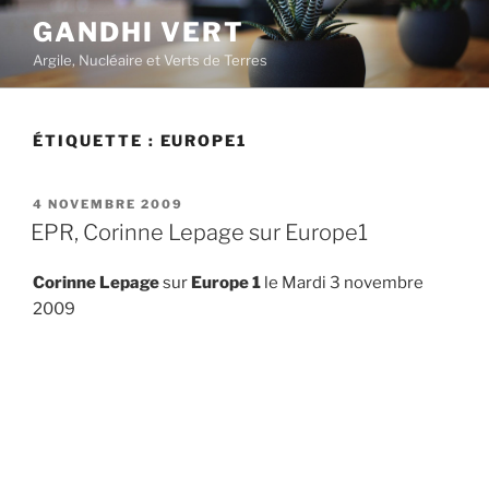
Aller
GANDHI VERT
au
Argile, Nucléaire et Verts de Terres
contenu
principal
ÉTIQUETTE :
EUROPE1
PUBLIÉ
4 NOVEMBRE 2009
LE
EPR, Corinne Lepage sur Europe1
Corinne Lepage
sur
Europe 1
le Mardi 3 novembre
2009