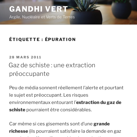
Aller
GANDHI VERT
au
Argile, Nucléaire et Verts de Terres
contenu
principal
ÉTIQUETTE :
ÉPURATION
PUBLIÉ
28 MARS 2011
LE
Gaz de schiste : une extraction
préoccupante
Peu de média sonnent réellement l’alerte et pourtant
le sujet est préoccupant. Les risques
environnementaux entourant l’
extraction du gaz de
schiste
pourraient être considérables.
Car même si ces gisements sont d’une
grande
richesse
(ils pourraient satisfaire la demande en gaz