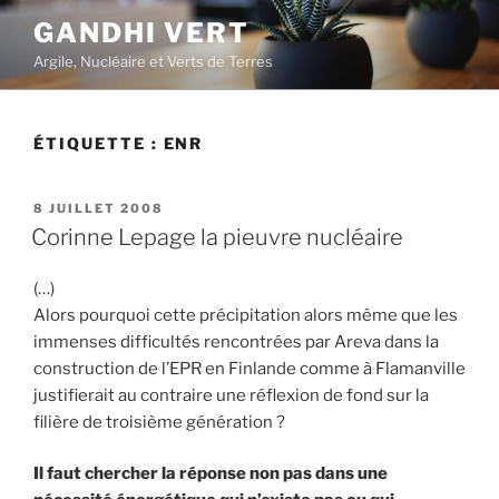
Aller
GANDHI VERT
au
Argile, Nucléaire et Verts de Terres
contenu
principal
ÉTIQUETTE :
ENR
PUBLIÉ
8 JUILLET 2008
LE
Corinne Lepage la pieuvre nucléaire
(…)
Alors pourquoi cette précipitation alors même que les
immenses difficultés rencontrées par Areva dans la
construction de l’EPR en Finlande comme à Flamanville
justifierait au contraire une réflexion de fond sur la
filière de troisième génération ?
Il faut chercher la réponse non pas dans une