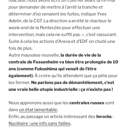
réacteur, nous avons écrit un courrier avant la mi-mai
pour demander de mettre à l’arrêt la tranche et
déterminer d’où venaient les fuites, indique Yves
Adelin, de la CGT. La direction a arrêté le réacteur le
week-end de la Pentecôte pour effectuer une
intervention, mais cela ne suffit pas. «
, c’est rassurant.
Suite à cela les actions d’Areva et d’EDF on chuté une
fois de plus.
Autre mauvaise nouvelle,
la durée de vie de la
centrale de Fessenheim va bien être prolongée de 10
ans (comme Fukushima qui venait de l’être
également)
. À croire qu’ils attendent que ça pète pour
les fermer.
Ne parlons pas de démantèlement, c’est
une vraie belle utopie industrielle : ça n’existe pas !
Nous apprenons aussi que les
centrales russes
sont
dans
un état lamentable
.
Enfin, au passage un article intéressant des
Inrocks
:
Nucléaire : une info sans failles
.