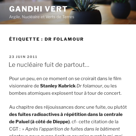
Aller
GANDHI VERT
au
Argile, Nucléaire et Verts de Terres
contenu
principal
ÉTIQUETTE :
DR FOLAMOUR
PUBLIÉ
23 JUIN 2011
LE
Le nucléaire fuit de partout…
Pour un peu, en ce moment on se croirait dans le film
visionnaire de
Stanley Kubrick
Dr folamour
, ou les
bombes atomiques explosent tour à tour de concert.
Au chapitre des réjouissances donc une fuite, ou plutôt
des fuites radioactives à répétition dans la centrale
de Paluel (à côté de Dieppe)
. cf- cette citation de la
CGT : »
Après l’apparition de fuites dans le bâtiment