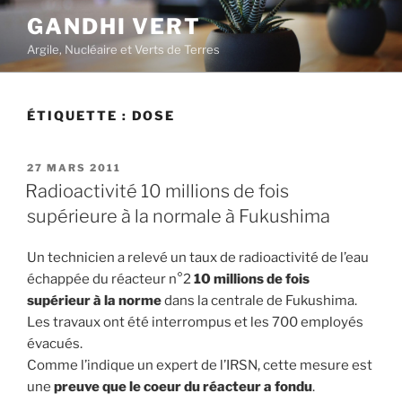
Aller
GANDHI VERT
au
Argile, Nucléaire et Verts de Terres
contenu
principal
ÉTIQUETTE :
DOSE
PUBLIÉ
27 MARS 2011
LE
Radioactivité 10 millions de fois
supérieure à la normale à Fukushima
Un technicien a relevé un taux de radioactivité de l’eau
échappée du réacteur n°2
10 millions de fois
supérieur à la norme
dans la centrale de Fukushima.
Les travaux ont été interrompus et les 700 employés
évacués.
Comme l’indique un expert de l’IRSN, cette mesure est
une
preuve que le coeur du réacteur a fondu
.