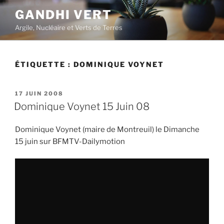
Aller
GANDHI VERT
au
Argile, Nucléaire et Verts de Terres
contenu
principal
ÉTIQUETTE :
DOMINIQUE VOYNET
PUBLIÉ
17 JUIN 2008
LE
Dominique Voynet 15 Juin 08
Dominique Voynet (maire de Montreuil) le Dimanche
15 juin sur BFMTV-Dailymotion