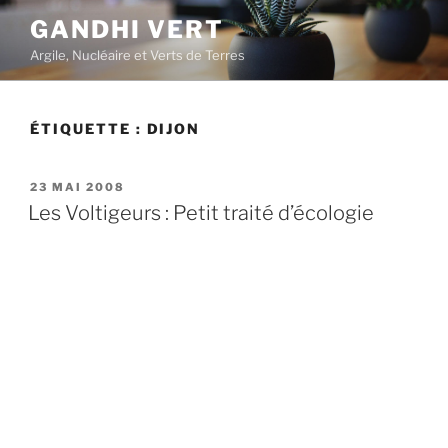
Aller
GANDHI VERT
au
Argile, Nucléaire et Verts de Terres
contenu
principal
ÉTIQUETTE :
DIJON
PUBLIÉ
23 MAI 2008
LE
Les Voltigeurs : Petit traité d’écologie