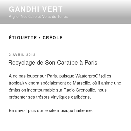
Aller
GANDHI VERT
au
Argile, Nucléaire et Verts de Terres
contenu
principal
ÉTIQUETTE :
CRÉOLE
PUBLIÉ
2 AVRIL 2012
LE
Recyclage de Son Caraïbe à Paris
A ne pas louper sur Paris, puisque WaaterproOf (dj es
tropical) viendra spécialement de Marseille, où il anime une
émission incontournable sur Radio Grenouille, nous
présenter ses trésors vinyliques caribéens.
En savoir plus sur le
site musique haïtienne
.