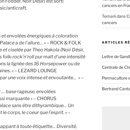
n Fodder, Noir Désir) est sorti
cancers en Fra
c/anticraft.
Temarii
dans
C
cancers
 et envolées énergiques à coloration
Palace a de l’allure… »
– ROCK & FOLK
ARTICLES R
 et ciselée par Theo Hakola (Noir Désir,
Lettre de Gandh
s folk-rock’n’roll pur malt d’une intensité
s la lignée des 16 Horsepower ou de
Centrale de Chi
ines. »
– LEZARD LOUNGE
 par une voix intense et envoutante… »
–
Permaculture et
Bertrand Canta
t … base rageuse, envolées
ssi marquante »
– CHORUS
 Palace sans être dithyrambique… Un
e corps, le coeur que l’esprit. »
–
happant à toute étiquette… Diversité,