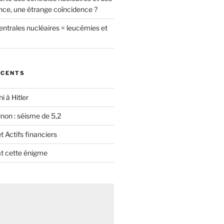
nce, une étrange coïncidence ?
entrales nucléaires = leucémies et
ÉCENTS
i à Hitler
non : séisme de 5,2
 Actifs financiers
t cette énigme