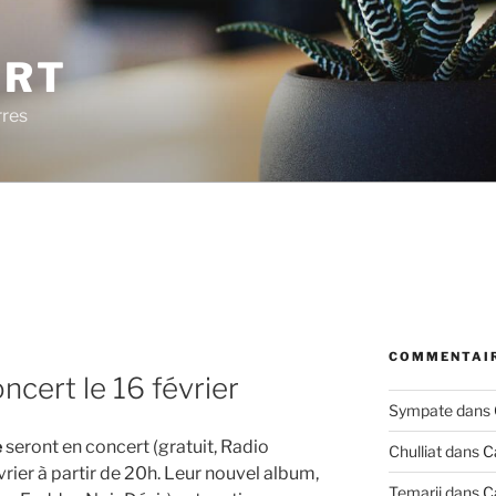
ERT
rres
COMMENTAIR
cert le 16 février
Sympate
dans
e
seront en concert (gratuit, Radio
Chulliat
dans
C
vrier à partir de 20h. Leur nouvel album,
Temarii
dans
C