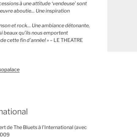
cessions à une attitude ‘vendeuse’ sont
oeuvre aboutie… Une inspiration
anson et rock… Une ambiance détonante,
 si beaux qu’ils nous emportent
 de cette fin d’année! »
– LE THEATRE
kopalace
natio​nal
 de The Bluets à l’​Inter​natio​nal (avec
 2009