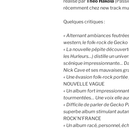
réalisé par
Theo Hakola
(Passio
récemment chez new track musi
Quelques critiques :
« Alternant ambiances feutrées
western, le folk-rock de Gecko 
« La nouvelle pépite découverte
les Hurleurs…) distille un univer
scénique impressionnante… Dan
Nick Cave et ses mauvaises gra
« Une évasion folk-rock portée
NOUVELLE VAGUE
« Un album fort impressionnan
tourmentées… Une voix elle au
« Difficile de parler de Gecko
superbe album stimulant autant l
ROCK’N’FRANCE
« Un album racé, personnel, éc