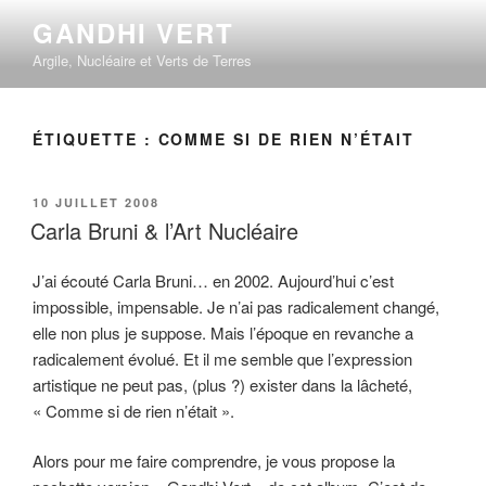
Aller
GANDHI VERT
au
Argile, Nucléaire et Verts de Terres
contenu
principal
ÉTIQUETTE :
COMME SI DE RIEN N’ÉTAIT
PUBLIÉ
10 JUILLET 2008
LE
Carla Bruni & l’Art Nucléaire
J’ai écouté Carla Bruni… en 2002. Aujourd’hui c’est
impossible, impensable. Je n’ai pas radicalement changé,
elle non plus je suppose. Mais l’époque en revanche a
radicalement évolué. Et il me semble que l’expression
artistique ne peut pas, (plus ?) exister dans la lâcheté,
« Comme si de rien n’était ».
Alors pour me faire comprendre, je vous propose la