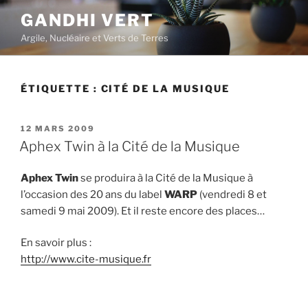
Aller
GANDHI VERT
au
Argile, Nucléaire et Verts de Terres
contenu
principal
ÉTIQUETTE :
CITÉ DE LA MUSIQUE
PUBLIÉ
12 MARS 2009
LE
Aphex Twin à la Cité de la Musique
Aphex Twin
se produira à la Cité de la Musique à
l’occasion des 20 ans du label
WARP
(vendredi 8 et
samedi 9 mai 2009). Et il reste encore des places…
En savoir plus :
http://www.cite-musique.fr