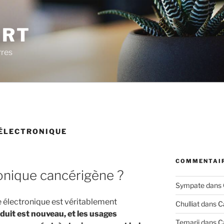
ERT
rres
ÉLECTRONIQUE
COMMENTAIR
ronique cancérigène ?
Sympate
dans
tte électronique est véritablement
Chulliat
dans
C
duit est nouveau, et les usages
Temarii
dans
C