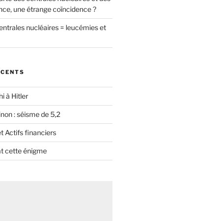
nce, une étrange coïncidence ?
entrales nucléaires = leucémies et
ÉCENTS
i à Hitler
non : séisme de 5,2
 Actifs financiers
t cette énigme