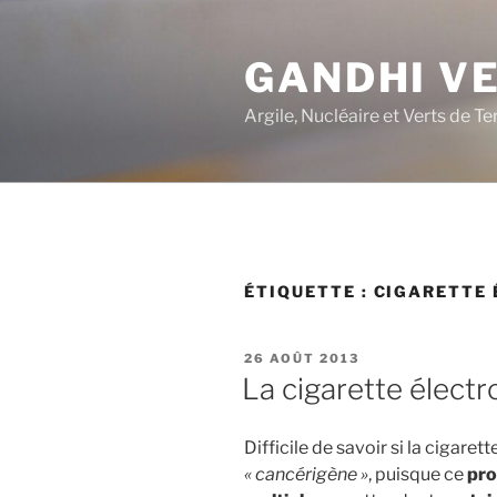
Aller
au
GANDHI V
contenu
principal
Argile, Nucléaire et Verts de Te
ÉTIQUETTE :
CIGARETTE 
PUBLIÉ
26 AOÛT 2013
LE
La cigarette élect
Difficile de savoir si la cigare
« cancérigène »
, puisque ce
pro