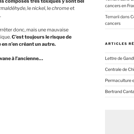
ns composés très toxiques y sont bel
cancers en Fra
rmaldéhyde
, le
nickel
, le
chrome
et
.
Temarii
dans
C
cancers
rrêter donc, mais une mauvaise
sique.
C’est toujours le risque de
 en n’en créant un autre.
ARTICLES R
Lettre de Gandh
avane à l’ancienne…
Centrale de Chi
Permaculture et
Bertrand Canta