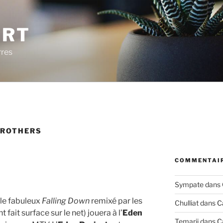
ERT
rres
BROTHERS
COMMENTAIR
Sympate
dans
le fabuleux
Falling Down
remixé par les
Chulliat
dans
C
ait surface sur le net) jouera à l’
Eden
Temarii
dans
C