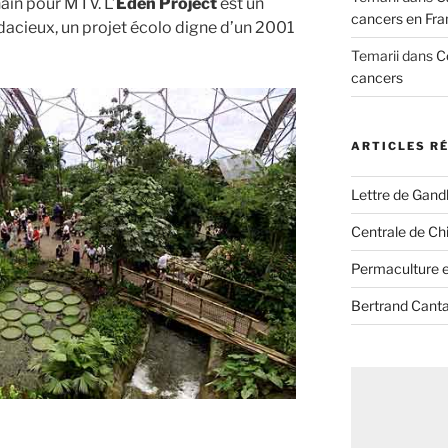
ain pour MTV. L’
Eden Project
est un
cancers en Fra
cieux, un projet écolo digne d’un 2001
Temarii
dans
C
cancers
ARTICLES R
Lettre de Gandh
Centrale de Chi
Permaculture et
Bertrand Canta