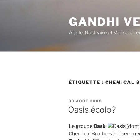
Aller
au
GANDHI V
contenu
principal
Argile, Nucléaire et Verts de Te
ÉTIQUETTE :
CHEMICAL 
PUBLIÉ
30 AOÛT 2008
LE
Oasis écolo?
Le groupe
Oasis
(dont 
Chemical Brothers à récemment f