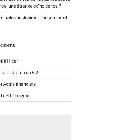
nce, une étrange coïncidence ?
entrales nucléaires = leucémies et
ÉCENTS
i à Hitler
non : séisme de 5,2
 Actifs financiers
t cette énigme