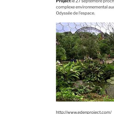
Project
le 27 septembre proch
complexe environnemental auda
Odyssée de l’espace.
http://www.edenproject.com/