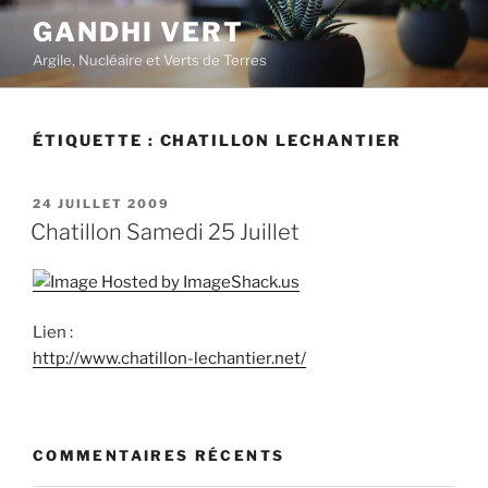
Aller
GANDHI VERT
au
Argile, Nucléaire et Verts de Terres
contenu
principal
ÉTIQUETTE :
CHATILLON LECHANTIER
PUBLIÉ
24 JUILLET 2009
LE
Chatillon Samedi 25 Juillet
Lien :
http://www.chatillon-lechantier.net/
COMMENTAIRES RÉCENTS