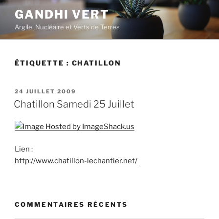
Aller
GANDHI VERT
au
Argile, Nucléaire et Verts de Terres
contenu
principal
ÉTIQUETTE :
CHATILLON
PUBLIÉ
24 JUILLET 2009
LE
Chatillon Samedi 25 Juillet
Lien :
http://www.chatillon-lechantier.net/
COMMENTAIRES RÉCENTS