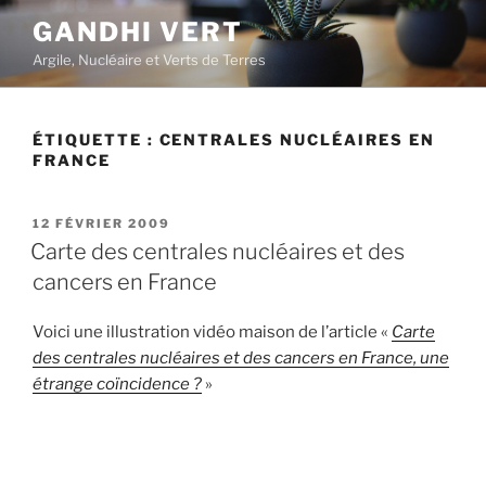
Aller
GANDHI VERT
au
Argile, Nucléaire et Verts de Terres
contenu
principal
ÉTIQUETTE :
CENTRALES NUCLÉAIRES EN
FRANCE
PUBLIÉ
12 FÉVRIER 2009
LE
Carte des centrales nucléaires et des
cancers en France
Voici une illustration vidéo maison de l’article «
Carte
des centrales nucléaires et des cancers en France, une
étrange coïncidence ?
»