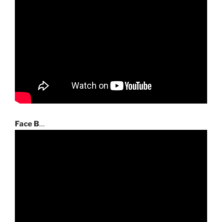
Face B
…