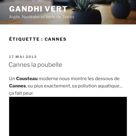
Aller
GANDHI VERT
au
Argile, Nucléaire et Verts de Terres
contenu
principal
ÉTIQUETTE :
CANNES
PUBLIÉ
17 MAI 2013
LE
Cannes la poubelle
Un
Cousteau
moderne nous montre les dessous de
Cannes
, ou plus exactement, sa pollution aquatique…
ça fait peur.