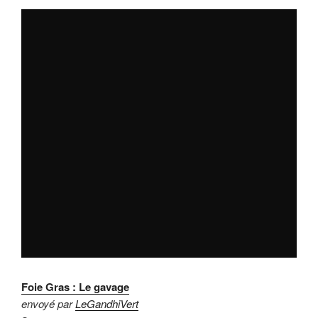
Foie Gras : Le gavage
envoyé par
LeGandhiVert