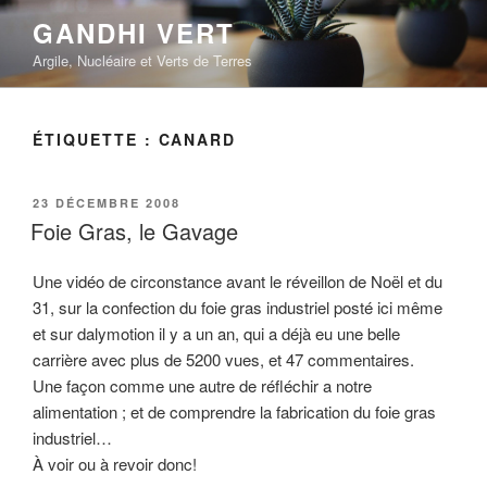
Aller
GANDHI VERT
au
Argile, Nucléaire et Verts de Terres
contenu
principal
ÉTIQUETTE :
CANARD
PUBLIÉ
23 DÉCEMBRE 2008
LE
Foie Gras, le Gavage
Une vidéo de circonstance avant le réveillon de Noël et du
31, sur la confection du foie gras industriel posté ici même
et sur dalymotion il y a un an, qui a déjà eu une belle
carrière avec plus de 5200 vues, et 47 commentaires.
Une façon comme une autre de réfléchir a notre
alimentation ; et de comprendre la fabrication du foie gras
industriel…
À voir ou à revoir donc!