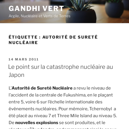
Aller
GANDHI VERT
au
Argile, Nucléaire et Verts de Terres
contenu
principal
ÉTIQUETTE :
AUTORITÉ DE SURETÉ
NUCLÉAIRE
PUBLIÉ
14 MARS 2011
LE
Le point sur la catastrophe nucléaire au
Japon
L’
Autorité de Sureté Nucléaire
a revu le niveau de
l’accident de la centrale de Fukushima, en le plaçant
entre 5, voire 6 sur l’échelle internationale des
événements nucléaires. Pour mémoire, Tchernobyl a
été placé au niveau 7 et Three Mile Island au niveau 5.
De
nouvelles explosions
se sont produites, et le