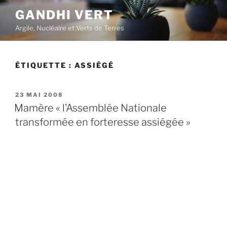
Aller
GANDHI VERT
au
Argile, Nucléaire et Verts de Terres
contenu
principal
ÉTIQUETTE :
ASSIÉGÉ
PUBLIÉ
23 MAI 2008
LE
Mamère « l’Assemblée Nationale
transformée en forteresse assiégée »