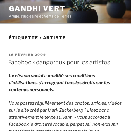
Aller
GANDHI VERT
au
Argile, Nucléaire et Verts de Terres
contenu
principal
ÉTIQUETTE :
ARTISTE
PUBLIÉ
16 FÉVRIER 2009
LE
Facebook dangereux pour les artistes
Le réseau social a modifié ses conditions
d’utilisations, s’arrogeant tous les droits sur les
contenus personnels.
Vous postez régulièrement des photos, articles, vidéos
sur le site créé par Mark Zuckerberg ? Lisez donc
attentivement le texte suivant : « vous accordez à
Facebook le droit irrévocable, perpétuel, non-exclusif,