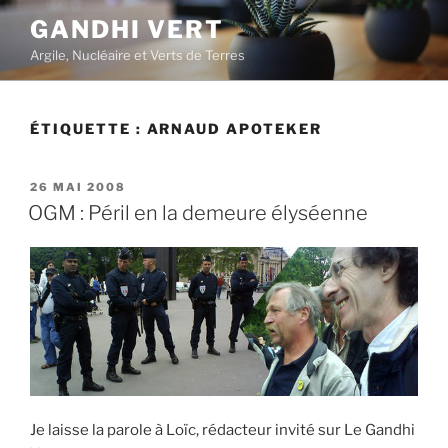
Aller
GANDHI VERT
au
Argile, Nucléaire et Verts de Terres
contenu
principal
ÉTIQUETTE :
ARNAUD APOTEKER
PUBLIÉ
26 MAI 2008
LE
OGM : Péril en la demeure élyséenne
Je laisse la parole à Loïc, rédacteur invité sur Le Gandhi