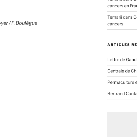
cancers en Fra
Temarii
dans
C
yer / F. Boulègue
cancers
ARTICLES R
Lettre de Gandh
Centrale de Chi
Permaculture et
Bertrand Canta