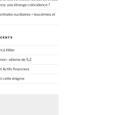
nce, une étrange coïncidence ?
entrales nucléaires = leucémies et
ÉCENTS
i à Hitler
non : séisme de 5,2
 Actifs financiers
t cette énigme