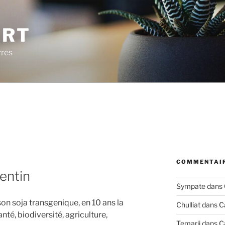
ERT
rres
COMMENTAIR
entin
Sympate
dans
son soja transgenique, en 10 ans la
Chulliat
dans
C
nté, biodiversité, agriculture,
Temarii
dans
C