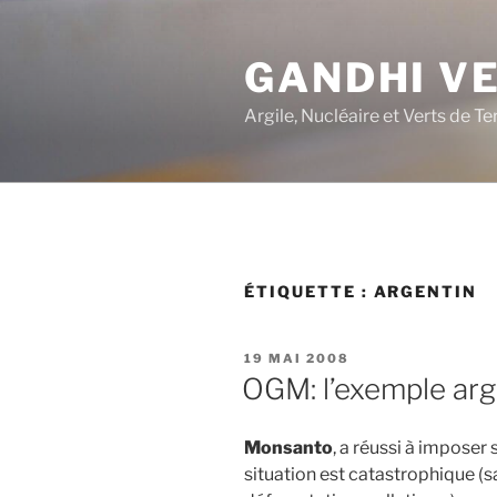
Aller
au
GANDHI V
contenu
principal
Argile, Nucléaire et Verts de Te
ÉTIQUETTE :
ARGENTIN
PUBLIÉ
19 MAI 2008
LE
OGM: l’exemple arg
Monsanto
, a réussi à imposer 
situation est catastrophique (sa