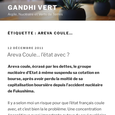
Aller
GANDHI VERT
au
Argile, Nucléaire et Verts de Terres
contenu
principal
ÉTIQUETTE :
AREVA COULE…
PUBLIÉ
12 DÉCEMBRE 2011
LE
Areva Coule… l’état avec ?
Areva coule, écrasé par les dettes, le groupe
nucléaire d’Etat à même suspendu sa cotation en
bourse, après avoir perdu la moitié de sa
capitalisation boursière depuis l’accident nucléaire
de Fukushima.
Il y a selon moi un risque pour que l’état français coule
avec, et c’est bien la le problème. Une concentration