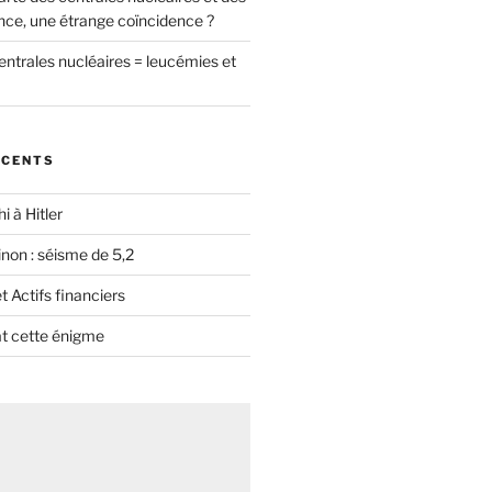
nce, une étrange coïncidence ?
entrales nucléaires = leucémies et
ÉCENTS
i à Hitler
non : séisme de 5,2
 Actifs financiers
t cette énigme