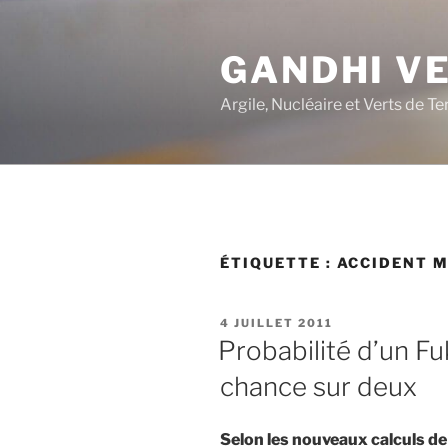
Aller
au
GANDHI V
contenu
principal
Argile, Nucléaire et Verts de Te
ÉTIQUETTE :
ACCIDENT 
PUBLIÉ
4 JUILLET 2011
LE
Probabilité d’un F
chance sur deux
Selon les nouveaux calculs de