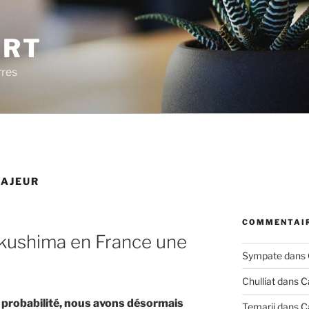
ERT
rres
MAJEUR
COMMENTAIR
ukushima en France une
Sympate
dans
Chulliat
dans
C
 probabilité, nous avons désormais
Temarii
dans
C