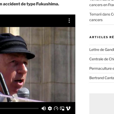
un accident de type Fukushima.
cancers en Fra
Temarii
dans
C
cancers
ARTICLES R
Lettre de Gandh
Centrale de Chi
Permaculture et
Bertrand Canta