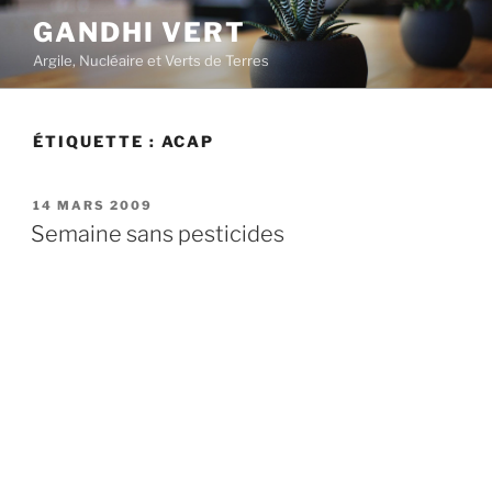
Aller
GANDHI VERT
au
Argile, Nucléaire et Verts de Terres
contenu
principal
ÉTIQUETTE :
ACAP
PUBLIÉ
14 MARS 2009
LE
Semaine sans pesticides