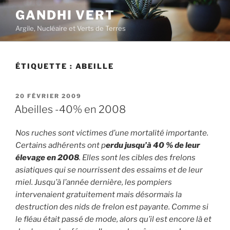
Aller
GANDHI VERT
au
Argile, Nucléaire et Verts de Terres
contenu
principal
ÉTIQUETTE :
ABEILLE
PUBLIÉ
20 FÉVRIER 2009
LE
Abeilles -40% en 2008
Nos ruches sont victimes d’une mortalité importante.
Certains adhérents ont p
erdu jusqu’à 40 % de leur
élevage en 2008
. Elles sont les cibles des frelons
asiatiques qui se nourrissent des essaims et de leur
miel. Jusqu’à l’année dernière, les pompiers
intervenaient gratuitement mais désormais la
destruction des nids de frelon est payante. Comme si
le fléau était passé de mode, alors qu’il est encore là et