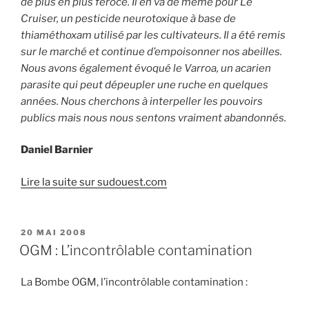
de plus en plus féroce. Il en va de même pour Le
Cruiser, un pesticide neurotoxique à base de
thiaméthoxam utilisé par les cultivateurs. Il a été remis
sur le marché et continue d’empoisonner nos abeilles.
Nous avons également évoqué le Varroa, un acarien
parasite qui peut dépeupler une ruche en quelques
années. Nous cherchons à interpeller les pouvoirs
publics mais nous nous sentons vraiment abandonnés.
Daniel Barnier
Lire la suite sur sudouest.com
PUBLIÉ
20 MAI 2008
LE
OGM : L’incontrôlable contamination
La Bombe OGM, l’incontrôlable contamination :