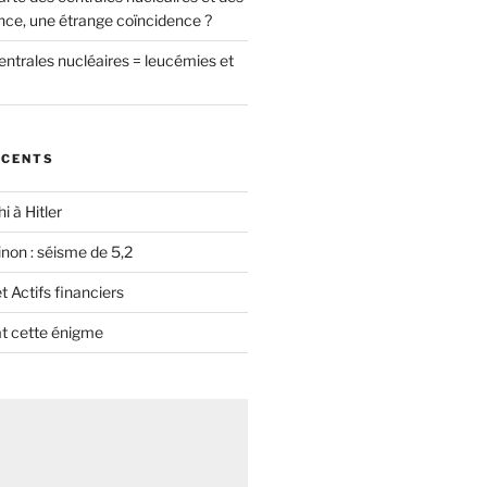
nce, une étrange coïncidence ?
entrales nucléaires = leucémies et
ÉCENTS
i à Hitler
non : séisme de 5,2
 Actifs financiers
t cette énigme