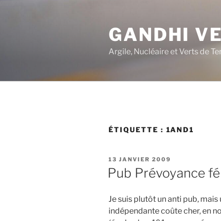
Aller
au
GANDHI V
contenu
principal
Argile, Nucléaire et Verts de Te
ÉTIQUETTE :
1AND1
PUBLIÉ
13 JANVIER 2009
LE
Pub Prévoyance fé
Je suis plutôt un anti pub, mais
indépendante coûte cher, en 