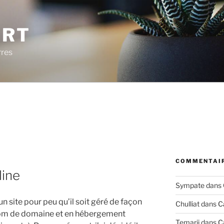
ERT
rres
COMMENTAIR
line
Sympate
dans
 un site pour peu qu’il soit géré de façon
Chulliat
dans
C
nom de domaine et en hébergement
Temarii
dans
C