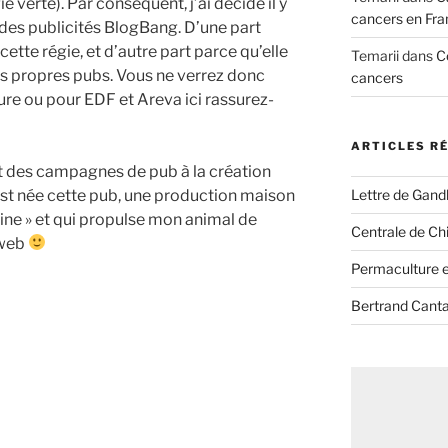
 verte). Par conséquent, j’ai décidé il y
cancers en Fra
 des publicités BlogBang. D’une part
ette régie, et d’autre part parce qu’elle
Temarii
dans
C
 ses propres pubs. Vous ne verrez donc
cancers
ture ou pour EDF et Areva ici rassurez-
ARTICLES R
 des campagnes de pub à la création
Lettre de Gandh
’est née cette pub, une production maison
line » et qui propulse mon animal de
Centrale de Chi
 web
Permaculture et
Bertrand Canta