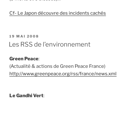
Cf- Le Japon découvre des incidents cachés
PUBLIÉ
19 MAI 2008
LE
Les RSS de l’environnement
Green Peace
:
(Actualité & actions de Green Peace France)
http://www.greenpeace.org/rss/france/news.xml
Le Gandhi Vert
:
(Etre vert au quotidien pour soi et pour
l’environnement)
http://www.gandhivert.fr/feed/