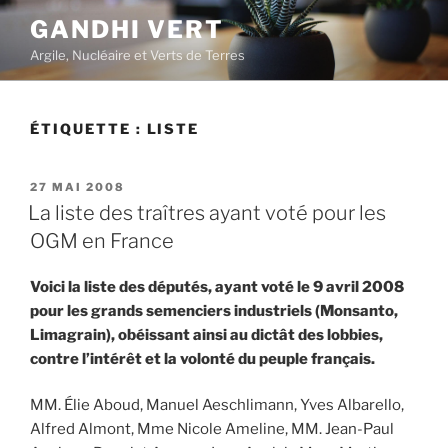
Aller
GANDHI VERT
au
Argile, Nucléaire et Verts de Terres
contenu
principal
ÉTIQUETTE :
LISTE
PUBLIÉ
27 MAI 2008
LE
La liste des traîtres ayant voté pour les
OGM en France
Voici la liste des députés, ayant voté le 9 avril 2008
pour les grands semenciers industriels (Monsanto,
Limagrain), obéissant ainsi au dictât des lobbies,
contre l’intérêt et la volonté du peuple français.
MM. Élie Aboud, Manuel Aeschlimann, Yves Albarello,
Alfred Almont, Mme Nicole Ameline, MM. Jean-Paul