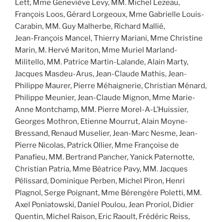
Lett, Mme Geneviève Levy, MM. Michel Lezeau,
François Loos, Gérard Lorgeoux, Mme Gabrielle Louis-
Carabin, MM. Guy Malherbe, Richard Mallié,
Jean-François Mancel, Thierry Mariani, Mme Christine
Marin, M. Hervé Mariton, Mme Muriel Marland-
Militello, MM. Patrice Martin-Lalande, Alain Marty,
Jacques Masdeu-Arus, Jean-Claude Mathis, Jean-
Philippe Maurer, Pierre Méhaignerie, Christian Ménard,
Philippe Meunier, Jean-Claude Mignon, Mme Marie-
Anne Montchamp, MM. Pierre Morel-A-L’Huissier,
Georges Mothron, Etienne Mourrut, Alain Moyne-
Bressand, Renaud Muselier, Jean-Marc Nesme, Jean-
Pierre Nicolas, Patrick Ollier, Mme Françoise de
Panafieu, MM. Bertrand Pancher, Yanick Paternotte,
Christian Patria, Mme Béatrice Pavy, MM. Jacques
Pélissard, Dominique Perben, Michel Piron, Henri
Plagnol, Serge Poignant, Mme Bérengère Poletti, MM.
Axel Poniatowski, Daniel Poulou, Jean Proriol, Didier
Quentin, Michel Raison, Eric Raoult, Frédéric Reiss,