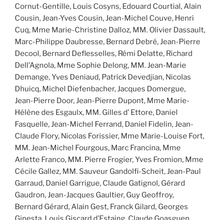
Cornut-Gentille, Louis Cosyns, Edouard Courtial, Alain
Cousin, Jean-Yves Cousin, Jean-Michel Couve, Henri
Cuq, Mme Marie-Christine Dalloz, MM. Olivier Dassault,
Marc-Philippe Daubresse, Bernard Debré, Jean-Pierre
Decool, Bernard Deflesselles, Rémi Delatte, Richard
Dell’Agnola, Mme Sophie Delong, MM. Jean-Marie
Demange, Yves Deniaud, Patrick Devedjian, Nicolas
Dhuicq, Michel Diefenbacher, Jacques Domergue,
Jean-Pierre Door, Jean-Pierre Dupont, Mme Marie-
Hélène des Esgaulx, MM. Gilles d’ Ettore, Daniel
Fasquelle, Jean-Michel Ferrand, Daniel Fidelin, Jean-
Claude Flory, Nicolas Forissier, Mme Marie-Louise Fort,
MM. Jean-Michel Fourgous, Marc Francina, Mme
Arlette Franco, MM. Pierre Frogier, Yves Fromion, Mme
Cécile Gallez, MM. Sauveur Gandolfi-Scheit, Jean-Paul
Garraud, Daniel Garrigue, Claude Gatignol, Gérard
Gaudron, Jean-Jacques Gaultier, Guy Geoffroy,
Bernard Gérard, Alain Gest, Franck Gilard, Georges
Ginesta, Louis Giscard d’Estaing, Claude Goasguen,